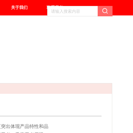
关于我们
联系我们
更突出体现产品特性和品