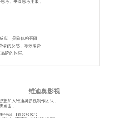
平思考。垂直思考用眼，
。
性反应，是降低购买阻
费者的反感，导致消费
该品牌的购买。
维迪奥影视
您想加入维迪奥影视制作团队，
请点击..
.服务热线：185 6676 0245