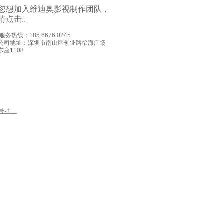
您想加入维迪奥影视制作团队，
请点击..
.服务热线：185 6676 0245
公司地址：深圳市南山区创业路怡海广场
东
座1108
7号-1
更多