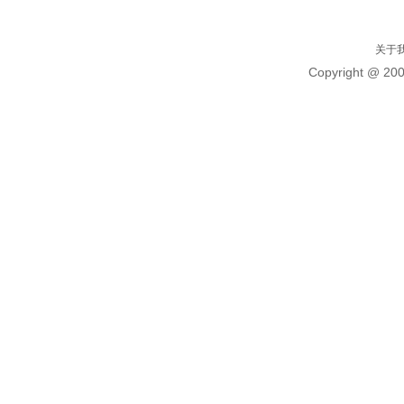
关于
Copyright @ 20
标题
多地独生子女可休