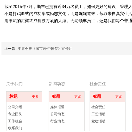
截至2015年7月，顺丰已拥有近34万名员工，如何更好的建设、管
不是打鸡血式的成功学或励志文化，而是娓娓道来，截取来自真实生
涓细流的汇聚终成碧波万顷的大海。无论顺丰员工，还是我们每个普
上一篇
中青创投《城市云•中国梦》宣传片
关于我们
新闻动态
社会责任
标题
标题
标题
更多
更多
更多
公司介绍
媒体报道
社会责任
专业团队
公司动态
工艺活动
工作机会
行业动态
党建活动
联系我们