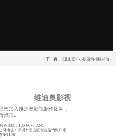
下一篇
《登山记》小蚁运动相机试拍）
维迪奥影视
您想加入维迪奥影视制作团队，
请点击..
.服务热线：185 6676 0245
公司地址：深圳市南山区创业路怡海广场
东
座1108