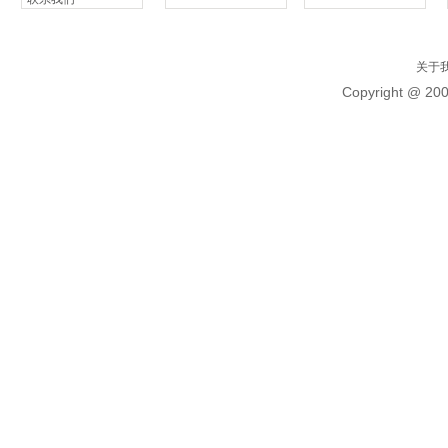
关于
Copyright @ 20
标题
多地独生子女可休